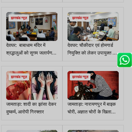
लाख उड़ा ले गए चोर
झारखंड न्यूज़
झारखंड न्यूज़
देवघर: बाबाधाम मंदिर में
देवघर: चौकीदार एवं होमगार्ड
श्रद्धालुओं को सुगम जलार्पण
नियुक्ति को लेकर उपायुक्त ने
कराना प्राथमिकता- उपायुक्त
बैठक, समय-सीमा निर्धारित का
निर्देश
झारखंड न्यूज़
झारखंड न्यूज़
जामताड़ा: शादी का झांसा देकर
जामताड़ा: नारायणपुर में बाइक
दुष्कर्म, आरोपी गिरफ्तार
चोरी, अज्ञात चोरों के खिलाफ
मामला दर्ज