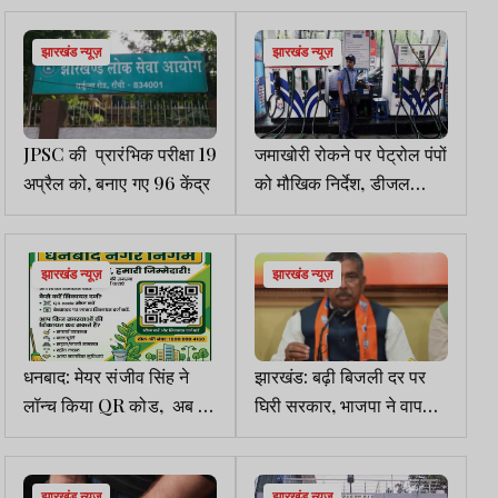
संपर्क में!
के निर्देश
झारखंड न्यूज़
झारखंड न्यूज़
JPSC की प्रारंभिक परीक्षा 19
जमाखोरी रोकने पर पेट्रोल पंपों
अप्रैल को, बनाए गए 96 केंद्र
को मौखिक निर्देश, डीजल
आपूर्ति में देरी से बढ़ी परेशानी
झारखंड न्यूज़
झारखंड न्यूज़
धनबाद: मेयर संजीव सिंह ने
झारखंड: बढ़ी बिजली दर पर
लॉन्च किया QR कोड, अब घर
घिरी सरकार, भाजपा ने वापसी
बैठे दर्ज होगी शिकायत
की मांग की
झारखंड न्यूज़
झारखंड न्यूज़