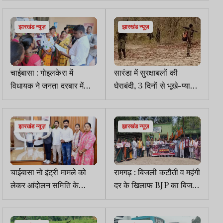
जाना हाल
झारखंड न्यूज़
झारखंड न्यूज़
चाईबासा : गोइलकेरा में
सारंडा में सुरक्षाबलों की
विधायक ने जनता दरबार में
घेराबंदी, 3 दिनों से भूखे-प्यासे
सुनीं समस्याएं, पेयजल संकट
जंगल में भटक रहे नक्सली
दूर करने के निर्देश
झारखंड न्यूज़
झारखंड न्यूज़
चाईबासा नो इंट्री मामले को
रामगढ़ : बिजली कटौती व महंगी
लेकर आंदोलन समिति के
दर के खिलाफ BJP का बिजली
प्रतिनिधियों ने राज्यपाल से की
ऑफिस घेराव
मुलाकात