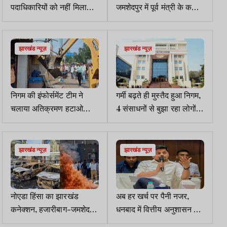
पदाधिकारियों को नहीं मिला
जमशेदपुर में पूर्व मंत्री के करीबी
वेतन, ट्रेजरी ने लौटाया बिल
समेत 3 से पूछताछ
झारखंड न्यूज़
झारखंड न्यूज़
निगम की इंफोर्समेंट टीम ने
गर्मी बढ़ते ही मुस्तैद हुआ निगम,
चलाया अतिक्रमण हटाओ
4 संसाधनों से बुझा रहा लोगों
अभियान, लगा 5000 जुर्माना
की प्यास
झारखंड न्यूज़
झारखंड न्यूज़
नोएडा हिंसा का झारखंड
अब हर खर्च पर पैनी नजर,
कनेक्शन, हजारीबाग-जमशेदपुर
धनबाद में वित्तीय अनुशासन पर
के युवक पाकिस्तानी हैंडलर्स के
लगाम, बिल क्लर्कों के तबादले