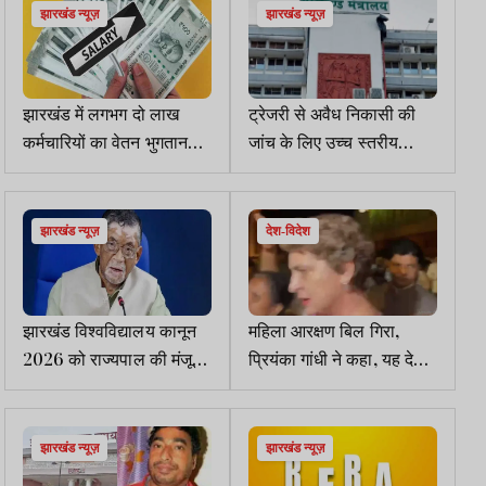
झारखंड न्यूज़
झारखंड न्यूज़
झारखंड में लगभग दो लाख
ट्रेजरी से अवैध निकासी की
कर्मचारियों का वेतन भुगतान
जांच के लिए उच्च स्तरीय
रुका
समिति गठित
झारखंड न्यूज़
देश-विदेश
झारखंड विश्वविद्यालय कानून
महिला आरक्षण बिल गिरा,
2026 को राज्यपाल की मंजूरी,
प्रियंका गांधी ने कहा, यह देश
नियुक्तियों व प्रशासन में बड़े
के लोकतंत्र और अखंडता की
बदलाव
जीत
झारखंड न्यूज़
झारखंड न्यूज़