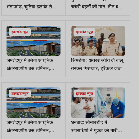
भंडाफोड़, चुटिया इलाके से
चचेरी बहनों की मौत, तीन बचाई
250 से अधिक सिलेंडर बरामद
गईं
झारखंड न्यूज़
झारखंड न्यूज़
जमशेदपुर में बनेगा आधुनिक
सिमडेगा : अंतरराज्यीय दो बालू
अंतरराज्यीय बस टर्मिनल,
तस्कर गिरफ्तार, ट्रैक्टर जब्त
153.36 करोड़ की मंजूरी
झारखंड न्यूज़
झारखंड न्यूज़
जमशेदपुर में बनेगा आधुनिक
धनबाद: सोनारडीह में
अंतरराज्यीय बस टर्मिनल,
अपराधियों ने युवक को मारी
153.36 करोड़ की मंजूरी
गोली, मेयर ने अस्पताल पहुंच