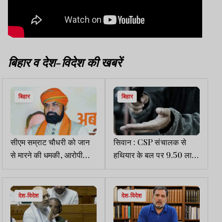
बिहार व देश-विदेश की खबरें
बिहार
बिहार
सीएम सम्राट चौधरी को जान
सिवान : CSP संचालक से
से मारने की धमकी, आरोपी
हथियार के बल पर 9.50 लाख
गुजरात से गिरफ्तार
की लूट
देश-विदेश
देश-विदेश