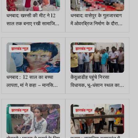
धनबाद: खस्सी की मीट ने 12
धनबाद: वासेपुर के गुलजारबाग
साल तक बनाए रखी सामाजिक
में ओवरब्रिज निर्माण के दौरान
दूरी, पुलिस की पहल से
हादसा, मजदूर घायल
भाईचारा कायम
झारखंड न्यूज़
झारखंड न्यूज़
धनबाद : 12 साल का बच्चा
केंदुआडीह पहुंचे निरसा
लापता, मां ने कहा – मानसिक
विधायक, भू-धंसान स्थल का
रूप से है कमजोर
किया निरीक्षण, BCCL को
ठहराया जिम्मेदार
झारखंड न्यूज़
झारखंड न्यूज़