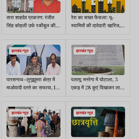
तारा शाहदेव प्रकरण: रंजीत
रेरा का सख्त फैसला: भू-
सिंह कोहली उर्फ रकीबुल की
स्वामियों की दावेदारी खारिज,
जमानत पर HC ने CBI से
AAHAA मॉल को ढाई साल में
मांगा जवाब
पूरा करने का आदेश
झारखंड न्यूज़
झारखंड न्यूज़
पारसनाथ–लुगूझुमरा क्षेत्र में
पलामू: मनरेगा में घोटाला, 3
माओवादी दस्ते का सफाया, 15
एकड़ में 28 कुएं दिखाकर लाखों
लाख का इनामी सहदेव महतो
की बंदरबांट का आरोप
ढेर
झारखंड न्यूज़
झारखंड न्यूज़