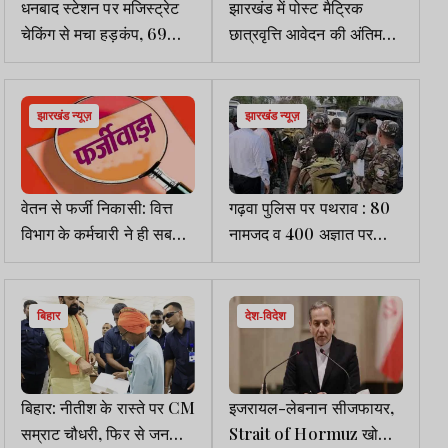
धनबाद स्टेशन पर मजिस्ट्रेट
झारखंड में पोस्ट मैट्रिक
चेकिंग से मचा हड़कंप, 69
छात्रवृत्ति आवेदन की अंतिम
बेटिकट यात्री पकड़ाए, 20
तिथि बढ़ी, 15 मई तक करें
हजार जुर्माने की वसूली
अप्लाई
झारखंड न्यूज़
झारखंड न्यूज़
वेतन से फर्जी निकासी: वित्त
गढ़वा पुलिस पर पथराव : 80
विभाग के कर्मचारी ने ही सबसे
नामजद व 400 अज्ञात पर
पहले किया था फर्जीवाड़ा
केस, 14 अरेस्ट, स्थिति
सामान्य
बिहार
देश-विदेश
बिहार: नीतीश के रास्ते पर CM
इजरायल-लेबनान सीजफायर,
सम्राट चौधरी, फिर से जनता
Strait of Hormuz खोला