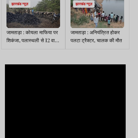
झारखंड न्यूज़
झारखंड न्यूज़
जामताड़ा : कोयला माफिया पर
जामताड़ा : अनियंत्रित होकर
शिकंजा, पलास्थली से 12 वाहन
पलटा ट्रैक्टर, चालक की मौत
व 10 टन अवैध कोयला जब्त