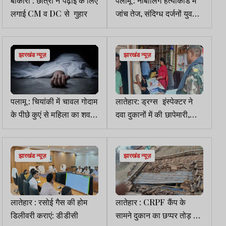
बोकारो : छात्रा ने पढ़ाई के लिए
पलामू : नाबालिग हत्याकांड में
लगाई CM व DC से गुहार
जांच तेज, संदिग्ध दर्जनों युवकों
की कराई गई मेडिकल जांच
झारखंड न्यूज़
झारखंड न्यूज़
पलामू : चियांकी में चावल गोदाम
लातेहार: ड्रग्स इंस्पेक्टर ने
के पीछे कुएं से महिला का शव
दवा दुकानों में की छापेमारी,
बरामद
जांच के लिए उठाया सैंपल
झारखंड न्यूज़
झारखंड न्यूज़
लातेहार : रसोई गैस की होम
लातेहार : CRPF कैंप के
डिलीवरी कराएं: डीडीसी
सामने दुकान का छप्पर तोड़ एक