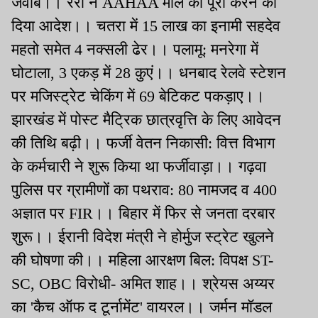
जवाब।। रेरा ने AAHAA मॉल को पूरा करने का
दिया आदेश।। चतरा में 15 लाख का इनामी सहदेव
महतो समेत 4 नक्सली ढेर।। पलामू: मनरेगा में
घोटाला, 3 एकड़ में 28 कुएं।। धनबाद रेलवे स्टेशन
पर मजिस्ट्रेट चेकिंग में 69 बेटिकट पकड़ाए।।
झारखंड में पोस्ट मैट्रिक छात्रवृत्ति के लिए आवेदन
की तिथि बढ़ी।। फर्जी वेतन निकासी: वित्त विभाग
के कर्मचारी ने शुरू किया था फर्जीवाड़ा।। गढ़वा
पुलिस पर ग्रामीणों का पथराव: 80 नामजद व 400
अज्ञात पर FIR।। बिहार में फिर से जनता दरबार
शुरू।। ईरानी विदेश मंत्री ने होर्मुज स्ट्रेट खुलने
की घोषणा की।। महिला आरक्षण बिल: विपक्ष ST-
SC, OBC विरोधी- अमित शाह।। श्रेयस अय्यर
का 'कैच ऑफ द टूर्नामेंट' वायरल।। जर्मन मॉडल