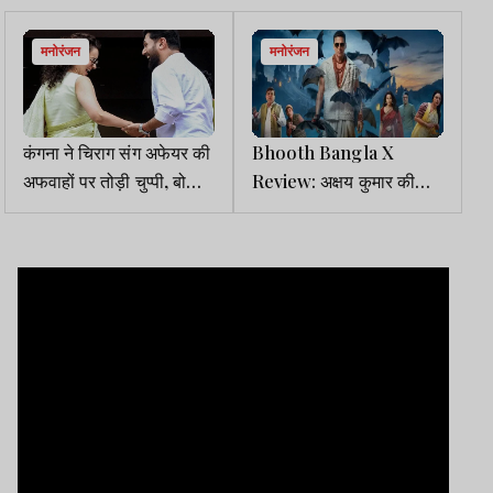
मनोरंजन
मनोरंजन
कंगना ने चिराग संग अफेयर की
Bhooth Bangla X
अफवाहों पर तोड़ी चुप्पी, बोलीं
Review: अक्षय कुमार की
-रोमांस होता तो आज हमारे ...
फिल्म ने मचाया धमाल, यूजर्स
बोलें- फुल एंटरटेनिंग