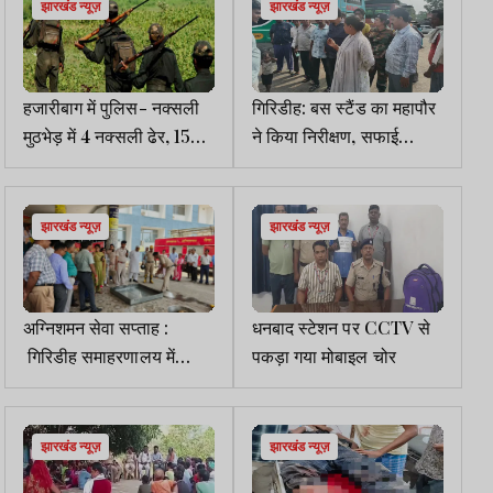
झारखंड न्यूज़
झारखंड न्यूज़
हजारीबाग में पुलिस- नक्सली
गिरिडीह: बस स्टैंड का महापौर
मुठभेड़ में 4 नक्सली ढेर, 15
ने किया निरीक्षण, सफाई
लाख का इनामी सहदेव सोरेन
व्यवस्था के दिए निर्देश
भी मारा गया
झारखंड न्यूज़
झारखंड न्यूज़
अग्निशमन सेवा सप्ताह :
धनबाद स्टेशन पर CCTV से
गिरिडीह समाहरणालय में
पकड़ा गया मोबाइल चोर
मॉकड्रिल, बताए गए आग से
बचाव के तरीके
झारखंड न्यूज़
झारखंड न्यूज़