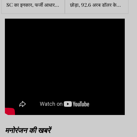
SC का इनकार, फर्जी आधार
छोड़ा, 92.6 अरब डॉलर के
कार्ड पर फटकारा, असम जाने
नेटवर्थ के साथ एशिया के नंबर
को कहा
वन अमीर बने
मनोरंजन की खबरें