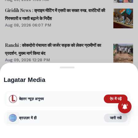
Giridih News : क्राइम मीटिंग में एसपी का सख्त रुख, वारंटियों की
गिरफ्तारी व गश्ती बढ़ाने के निर्देश
Aug 08, 2026 06:07 PM
Ranchi : कोकदोरो पंचायत की जर्जर सड़क को लेकर ग्रामीणों का
प्रदर्शन, मुख्य मार्ग किया बंद
Aug 09, 2026 12:28 PM
Gumla News: राज्य स्तरीय प्रतियोगिता में चैनपुर कॉलेज की टीम
अव्वल, अब दिल्ली में दिखेगा जलवा
Lagatar Media
Aug 08, 2026 05:50 PM
Entertainment News : डेंगू की चपेट में आई स्वरा भास्कर, पोस्ट
बेहतर न्यूज़ अनुभव
ऐप में पढ़ें
शेयर कर दी जानकारी
Aug 08, 2026 04:12 PM
ब्राउज़र में ही
जारी रखें
Ranchi News : AISF और AIYF का 10 अगस्त को झारखंड बंद
Aug 08, 2026 11:02 PM