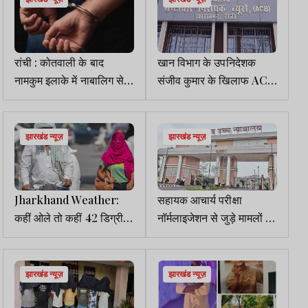
रांची : कोतवाली के बाद
खान विभाग के उपनिदेशक
नामकुम इलाके में नाबालिग से
संजीव कुमार के खिलाफ ACB
दुष्कर्म, आरोपी गिरफ्तार
में शिकायत, आय से अधिक
संपत्ति व भ्रष्टाचार के गंभीर
आरोप
झारखंड न्यूज़
झारखंड न्यूज़
Jharkhand Weather:
सहायक आचार्य परीक्षा
कहीं ओले तो कहीं 42 डिग्री के
नॉर्मलाइजेशन से जुड़े मामलों में
करीब पारा, अब लू का खतरा
हाईकोर्ट ने JSSC से मांगा
जवाब
झारखंड न्यूज़
झारखंड न्यूज़