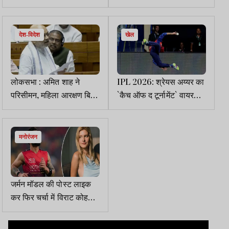
दरबार शुरू
गया, ईरानी विदेश मंत्री अब्बास
अराघची ने की घोषणा
देश-विदेश
खेल
लोकसभा : अमित शाह ने
IPL 2026: श्रेयस अय्यर का
परिसीमन, महिला आरक्षण बिल
`कैच ऑफ द टूर्नामेंट` वायरल,
पर कहा, विपक्ष एससी-एसटी,
हार्दिक हुए आउट
OBC विरोधी
मनोरंजन
जर्मन मॉडल की पोस्ट लाइक
कर फिर चर्चा में विराट कोहली
!, फैंस ने लिए एल्गोरिदम पर
मजे