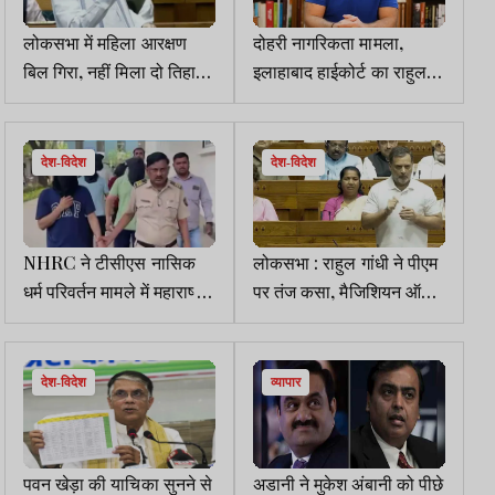
लोकसभा में महिला आरक्षण
दोहरी नागरिकता मामला,
बिल गिरा, नहीं मिला दो तिहाई
इलाहाबाद हाईकोर्ट का राहुल
बहुमत, सरकार की हार
गांधी के खिलाफ FIR दर्ज
करने का आदेश, CBI जांच
होगी
देश-विदेश
देश-विदेश
NHRC ने टीसीएस नासिक
लोकसभा : राहुल गांधी ने पीएम
धर्म परिवर्तन मामले में महाराष्ट्र
पर तंज कसा, मैजिशियन ऑफ
डीजीपी को पत्र लिखा
बालाकोट, मैजिशियन ऑफ
ऑपरेशन सिंदूर, हंगामा,
राजनाथ सिंह ने माफी मांगने को
देश-विदेश
व्यापार
कहा
पवन खेड़ा की याचिका सुनने से
अडानी ने मुकेश अंबानी को पीछे