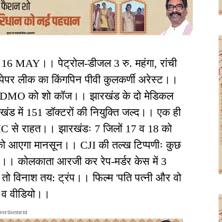
 16 MAY।। पेट्रोल-डीजल 3 रु. महंगा, रांची
पेपर लीक का किंगपिन पीवी कुलकर्णी अरेस्ट।।
ाले DMO को शो कॉज।। झारखंड के दो मेडिकल
खंड में 151 डॉक्टरों की नियुक्ति जल्द।। एक ही
 HC से राहत।। झारखंडः 7 जिलों 17 व 18 को
को आएगा मानसून।। CJI की तल्ख टिप्पणीः कुछ
।। कोलकाता आरजी कर रेप-मर्डर केस में 3
 तो विनाश तय: ट्रंप।। फिल्म 'पति पत्नी और वो
ं व वीडियो।।
vertisement