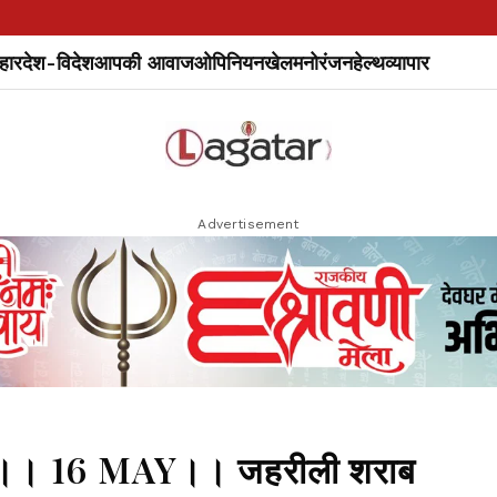
हार
देश-विदेश
आपकी आवाज
ओपिनियन
खेल
मनोरंजन
हेल्थ
व्यापार
Advertisement
। 16 MAY।। जहरीली शराब