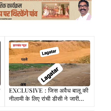
झारखंड न्यूज़
ब
EXCLUSIVE : जिस अवैध बालू की
ं
नीलामी के लिए रांची डीसी ने जारी
किया आदेश, उससे पहले ही DMO ने