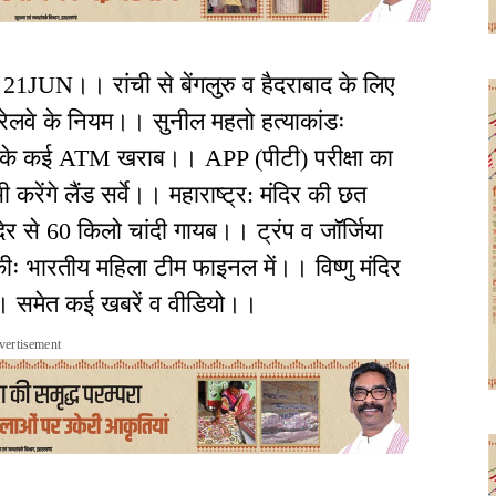
21JUN।। रांची से बेंगलुरु व हैदराबाद के लिए
 रेलवे के नियम।। सुनील महतो हत्याकांडः
र के कई ATM खराब।। APP (पीटी) परीक्षा का
करेंगे लैंड सर्वे।। महाराष्ट्र: मंदिर की छत
िर से 60 किलो चांदी गायब।। ट्रंप व जॉर्जिया
ः भारतीय महिला टीम फाइनल में।। विष्णु मंदिर
।। समेत कई खबरें व वीडियो।।
vertisement