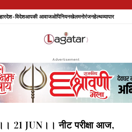
हार
देश-विदेश
आपकी आवाज
ओपिनियन
खेल
मनोरंजन
हेल्थ
व्यापार
Advertisement
 21 JUN।। नीट परीक्षा आज,