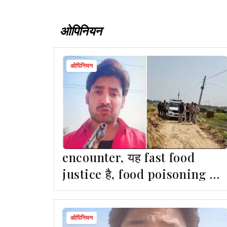
ओपिनियन
ओपिनियन
encounter, यह fast food
justice है, food poisoning का
खतरा हमेशा रहता है
ओपिनियन