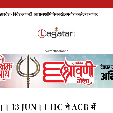
हार
देश-विदेश
आपकी आवाज
ओपिनियन
खेल
मनोरंजन
हेल्थ
व्यापार
Advertisement
 13 JUN।। HC ने ACB में