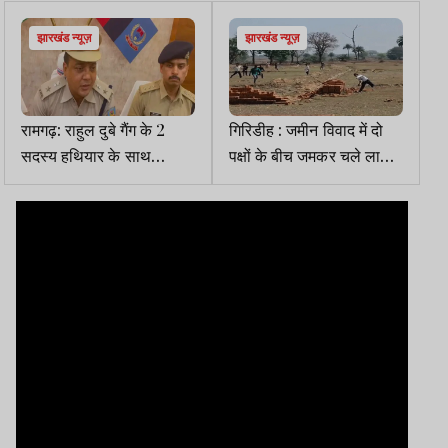
झारखंड न्यूज़
झारखंड न्यूज़
रामगढ़: राहुल दुबे गैंग के 2
गिरिडीह : जमीन विवाद में दो
सदस्य हथियार के साथ
पक्षों के बीच जमकर चले लाठी-
गिरफ्तार, बड़ी वारदात की थी
डंडे, 12 घायल, पुलिस कर रही
साजिश
कैंप