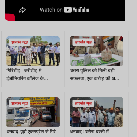
झारखंड न्यूज़
झारखंड न्यूज़
गिरिडीह : जरीडीह में
चतरा पुलिस को मिली बड़ी
इंजीनियरिंग कॉलेज के
सफलता, एक करोड़ की अफीम
शिलान्यास की तैयारी तेज,DC
व डोडा जब्त
ने लिया जायजा
झारखंड न्यूज़
झारखंड न्यूज़
धनबाद :पूर्वा एक्सप्रेस से गिरे
धनबाद : बरोरा बस्ती में