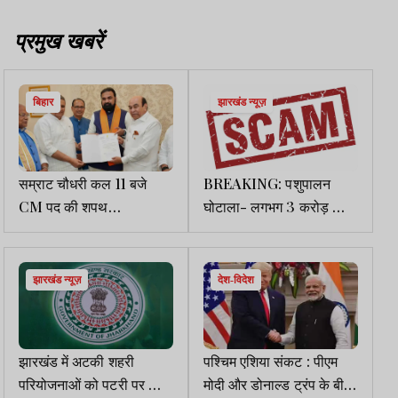
प्रमुख खबरें
बिहार
झारखंड न्यूज़
सम्राट चौधरी कल 11 बजे
BREAKING: पशुपालन
CM पद की शपथ
घोटाला- लगभग 3 करोड़ की
लेंगे,राज्यपाल ने सरकार बनाने
गड़बड़ी, कोतवाली थाना में
का दावा स्वीकार किया
FIR, 2 हिरासत में
झारखंड न्यूज़
देश-विदेश
झारखंड में अटकी शहरी
पश्चिम एशिया संकट : पीएम
परियोजनाओं को पटरी पर लाने
मोदी और डोनाल्ड ट्रंप के बीच