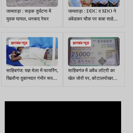
जामताड़ा : सड़क दुर्घटना में
जामताड़ा : DDC व SDO ने
युवक घायल, धनबाद रेफर
अंबेडकर चौक पर बाबा साहेब
को किया नमन
झारखंड न्यूज़
झारखंड न्यूज़
साहिबगंज: यज्ञ मेला में फायरिंग,
साहिबगंज में अवैध लॉटरी का
खिलौना दुकानदार गंभीर रूप से
खेल जोरों पर, कोटालपोखर
घायल
थाना पर उठ रहे सवाल