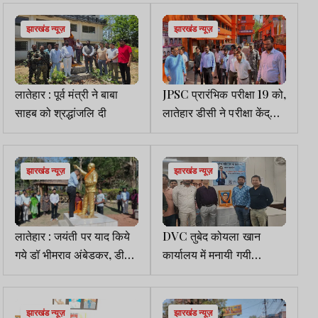
झारखंड न्यूज़
झारखंड न्यूज़
लातेहार : पूर्व मंत्री ने बाबा
JPSC प्रारंभिक परीक्षा 19 को,
साहब को श्रद्धांजलि दी
लातेहार डीसी ने परीक्षा केंद्रों
का किया निरीक्षण
झारखंड न्यूज़
झारखंड न्यूज़
लातेहार : जयंती पर याद किये
DVC तुबेद कोयला खान
गये डॉ भीमराव अंबेडकर, डीसी
कार्यालय में मनायी गयी
ने किया माल्‍यापर्ण
अंबेडकर जयंती
झारखंड न्यूज़
झारखंड न्यूज़