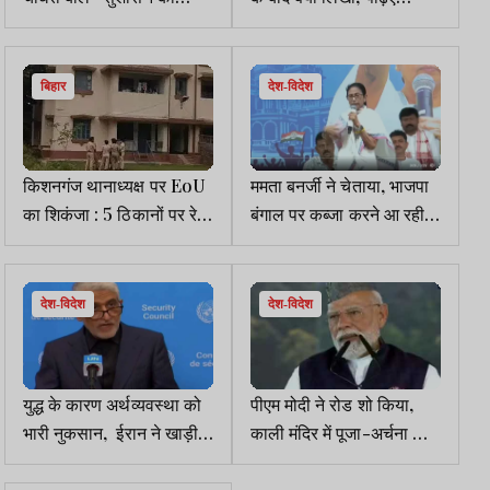
मॉडल प्रेरणास्रोत
बिहार
देश-विदेश
किशनगंज थानाध्यक्ष पर EoU
ममता बनर्जी ने चेताया, भाजपा
का शिकंजा : 5 ठिकानों पर रेड,
बंगाल पर कब्जा करने आ रही
1.70 करोड़ की संपत्ति जांच के
है, पर बंगाल में बुलडोजर नहीं
दायरे में
चलनेवाला...
देश-विदेश
देश-विदेश
युद्ध के कारण अर्थव्यवस्था को
पीएम मोदी ने रोड शो किया,
भारी नुकसान, ईरान ने खाड़ी
काली मंदिर में पूजा-अर्चना की,
देशों से मुआवजा मांगा, कारण भी
दिल्ली-देहरादून एक्सप्रेसवे का
बताया
उद्घाटन किया