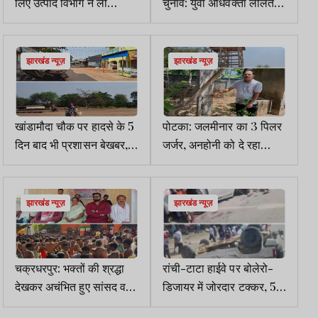
लिए उत्पाद विभाग ने ली
चुनाव: युवा अधिवक्ता ललित
इलेक्ट्रॉनिक बैंक गारंटी
यादव 564 मत लाकर सबसे
आगे
झारखंड न्यूज़
झारखंड न्यूज़
खांडामौदा चौक पर हादसे के 5
पोटका: जलमीनार का 3 पिलर
दिन बाद भी प्रशासन बेखबर,
जर्जर, अनहोनी को दे रहा
सुरक्षा के नाम पर शून्य पहल
निमंत्रण
झारखंड न्यूज़
झारखंड न्यूज़
चक्रधरपुर: भक्तों की श्रद्धा
रांची-टाटा हाईवे पर बोलेरो-
देखकर अचंभित हुए सांसद व
डिजायर में जोरदार टक्कर, 5
श्रद्धालु
घायल, 3 गंभीर