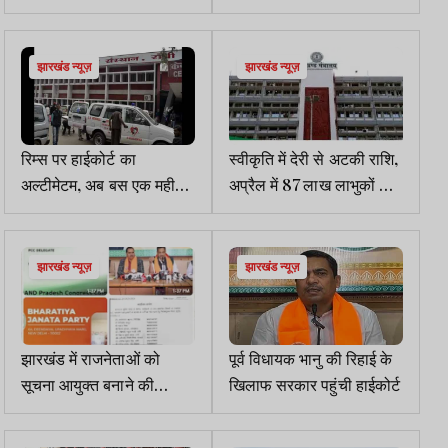
की तैयारी, PPP मॉडल से
40 मिनट फोन पर बात हुई
तकनीकी बाधा होगी दूर
झारखंड न्यूज़
झारखंड न्यूज़
रिम्स पर हाईकोर्ट का
स्वीकृति में देरी से अटकी राशि,
अल्टीमेटम, अब बस एक महीना
अप्रैल में 87 लाख लाभुकों को
बाकी - क्या समय पर होगा
नहीं मिलेगा भुगतान
सुधार?
झारखंड न्यूज़
झारखंड न्यूज़
झारखंड में राजनेताओं को
पूर्व विधायक भानु की रिहाई के
सूचना आयुक्त बनाने की
खिलाफ सरकार पहुंची हाईकोर्ट
पृष्ठभूमि पहले से तैयार थी