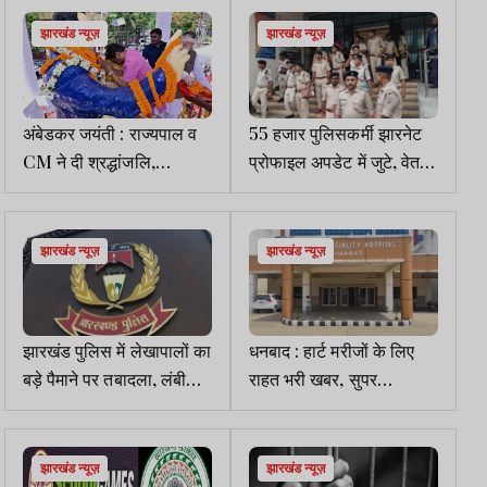
झारखंड न्यूज़
झारखंड न्यूज़
अंबेडकर जयंती : राज्यपाल व
55 हजार पुलिसकर्मी झारनेट
CM ने दी श्रद्धांजलि,
प्रोफाइल अपडेट में जुटे, वेतन
लोकतंत्र में उनके योगदान को
निकासी मामलों के बाद बढ़ी
बताया अमूल्य
सतर्कता
झारखंड न्यूज़
झारखंड न्यूज़
झारखंड पुलिस में लेखापालों का
धनबाद : हार्ट मरीजों के लिए
बड़े पैमाने पर तबादला, लंबी
राहत भरी खबर, सुपर
तैनाती पर सरकार सख्त
स्पेशियलिटी अस्पताल में
कार्डियोलॉजी OPD शुरू...
झारखंड न्यूज़
झारखंड न्यूज़