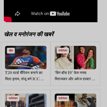
खेल व मनोरंजन की खबरें
खेल
मनोरंजन
T20 वर्ल्ड चैंपियन बनाने का
‘बिग बॉस 19’ फेम नगमा
मिला इनाम, संजू बने ICC के
मिराजकर और अवेज दरबार का
सर्वश्रेष्ठ खिलाड़ी
ब्रेकअप कन्फर्म
मनोरंजन
मनोरंजन