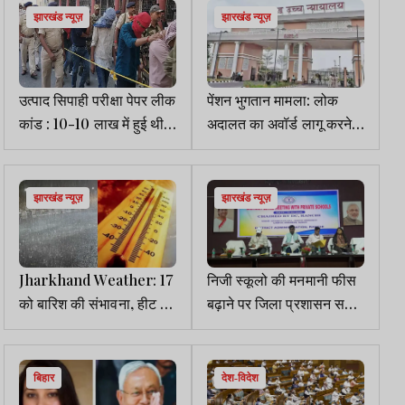
झारखंड न्यूज़
झारखंड न्यूज़
उत्पाद सिपाही परीक्षा पेपर लीक
पेंशन भुगतान मामला: लोक
कांड : 10-10 लाख में हुई थी
अदालत का अवॉर्ड लागू करने व
डील, 179 लोगों पर FIR दर्ज
बकाया राशि पर 6% वार्षिक
ब्याज देने का HC का आदेश
झारखंड न्यूज़
झारखंड न्यूज़
Jharkhand Weather: 17
निजी स्कूलो की मनमानी फीस
को बारिश की संभावना, हीट वेव
बढ़ाने पर जिला प्रशासन सख्त,
का भी खतरा
80 सकूलों को भेजा नोटिस
बिहार
देश-विदेश