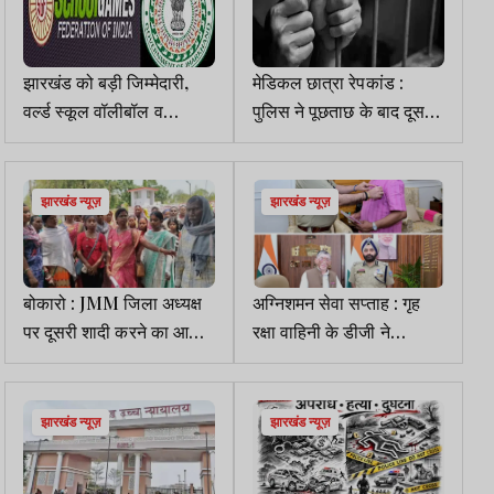
झारखंड को बड़ी जिम्मेदारी,
मेडिकल छात्रा रेपकांड :
वर्ल्ड स्कूल वॉलीबॉल व
पुलिस ने पूछताछ के बाद दूसरे
बास्केटबॉल के चयन ट्रायल
आरोपी को किया अरेस्ट
की मिली मेजबानी
झारखंड न्यूज़
झारखंड न्यूज़
बोकारो : JMM जिला अध्यक्ष
अग्निशमन सेवा सप्ताह : गृह
पर दूसरी शादी करने का आरोप,
रक्षा वाहिनी के डीजी ने
SP ऑफिस पहुंची पत्नी व
राज्यपाल और सीएम को लगाया
बेटियां
बैज
झारखंड न्यूज़
झारखंड न्यूज़