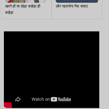
खरगे हों या खेड़ा बखेड़ा ही
और गहरायेगा गैस संकट
बखेड़ा