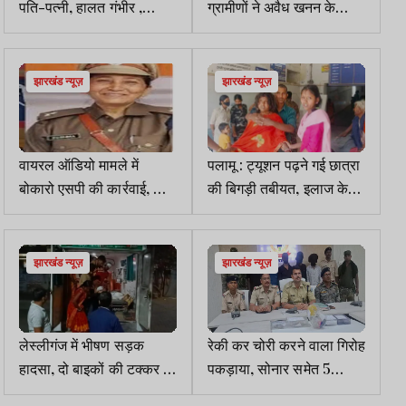
पति-पत्नी, हालत गंभीर ,
ग्रामीणों ने अवैध खनन के
SNMMCH में चल रहा इलाज
खिलाफ खोला मोर्चा, काम
रुकवाया
झारखंड न्यूज़
झारखंड न्यूज़
वायरल ऑडियो मामले में
पलामू : ट्यूशन पढ़ने गई छात्रा
बोकारो एसपी की कार्रवाई, चास
की बिगड़ी तबीयत, इलाज के
थाना प्रभारी लाइन हाजिर
दौरान मौत
झारखंड न्यूज़
झारखंड न्यूज़
लेस्लीगंज में भीषण सड़क
रेकी कर चोरी करने वाला गिरोह
हादसा, दो बाइकों की टक्कर में
पकड़ाया, सोनार समेत 5
तीन युवक घायल
अरेस्ट, चोरी के गहने बरामद