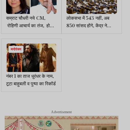
सम्राट चौधरी नये CM,
लोकसभा में 543 नहीं, अब
रोहिणी आचार्य का तंज, हो
850 सांसद होंगे, केंद्र ने
गया पल्टीबाजी के धुरंधर हमारे
सांसदों को मसौदा सौंपा, 16 को
चाचा जी का इस्तीफा
सरकार की अग्नि परीक्षा
मनोरंजन
नंबर 1 का ताज धुरंधर के नाम,
टूटा बाहुबली व पुष्पा का रिकॉर्ड
Advertisement