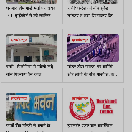
धनबाद होम गार्ड भर्ती पर दायर
रांचीः फ्रेंड की बॉयफ्रेंड
PIL हाईकोर्ट ने की खारिज
डॉक्टर ने नशा खिलाकर किया
रेप, गिरफ्तार
झारखंड न्यूज़
झारखंड न्यूज़
रांची: पिठौरिया से मवेशी लदे
मांडर टोल प्लाजा पर कर्मियों
तीन पिकअप वैन जब्त
और लोगों के बीच मारपीट, कई
घायल, FIR दर्ज
झारखंड न्यूज़
झारखंड न्यूज़
फर्जी बैंक गांरटी से बचने के
झारखंड स्टेट बार काउंसिल