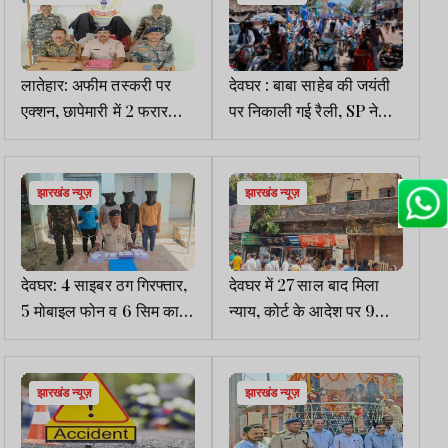
लातेहार: अफीम तस्करी पर
देवघर : बाबा साहेब की जयंती
एक्शन, छापेमारी में 2 फरार
पर निकाली गई रैली, SP ने
आरोपी गिरफ्तार
किया मालार्पण
झारखंड न्यूज़
झारखंड न्यूज़
देवघर: 4 साइबर ठग गिरफ्तार,
देवघर में 27 साल बाद मिला
5 मोबाइल फोन व 6 सिम कार्ड
न्याय, कोर्ट के आदेश पर 9
बरामद
दुकानें खाली
झारखंड न्यूज़
झारखंड न्यूज़