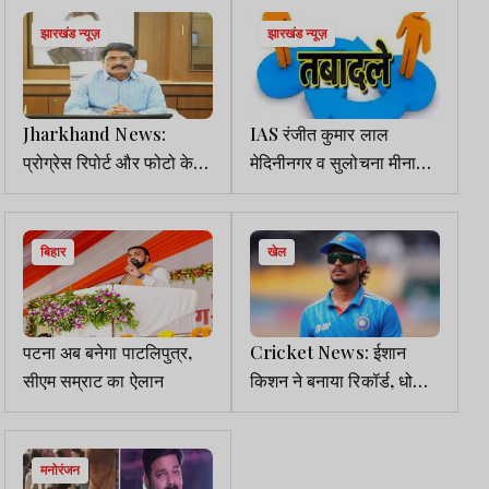
झारखंड न्यूज़
झारखंड न्यूज़
Jharkhand News:
IAS रंजीत कुमार लाल
प्रोग्रेस रिपोर्ट और फोटो के
मेदिनीनगर व सुलोचना मीना
बिना योजना में पैसा मांगने पर
देवघर नगर निगम के आयुक्त
कार्रवाई होगी
बने
बिहार
खेल
पटना अब बनेगा पाटलिपुत्र,
Cricket News: ईशान
सीएम सम्राट का ऐलान
किशन ने बनाया रिकॉर्ड, धोनी
को छोड़ा पीछे
मनोरंजन