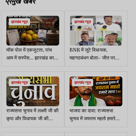
प्रमुख खबरें
झारखंड न्यूज़
झारखंड न्यूज़
मॉक पोल में एकजुटता, पांच
BNR में जुटे विधायक,
आम में सस्पेंस... झारखंड का
महागठबंधन बोला- जीत पर
चुनावी तापमान चरम पर
200 फीसदी भरोसा
झारखंड न्यूज़
झारखंड न्यूज़
राज्यसभा चुनाव में लक्ष्मी जी की
भाजपा का दावा: राज्यसभा
कृपा और विधायक जी की
चुनाव में जयराम महतो हमारे
महिमा
साथ, बोले बात हो चुकी है