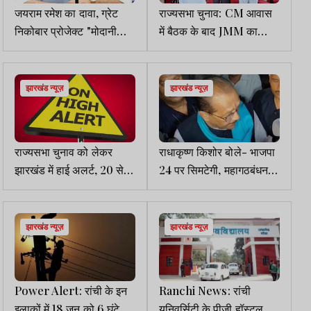
जयराम रमेश का दावा, ग्रेट
राज्यसभा चुनाव: CM आवास
निकोबार प्रोजेक्ट "मोदानी
में बैठक के बाद JMM का
साम्राज्य" के विस्तार का
संकेत- अब तक 61, पर रात
हिस्सा
अभी बाकी है
झारखंड न्यूज़
झारखंड न्यूज़
राज्यसभा चुनाव को लेकर
राधाकृष्ण किशोर बोले- भाजपा
झारखंड में हाई अलर्ट, 20 से
24 पर सिमटेगी, महागठबंधन
अधिक स्पेशल ब्रांच कर्मी
जीतेगा दोनों सीटें
निगरानी में जुटे
झारखंड न्यूज़
झारखंड न्यूज़
Power Alert: रांची के इन
Ranchi News: रांची
इलाकों में 18 जून को 6 घंटे
यूनिवर्सिटी के पीजी हॉस्टल में