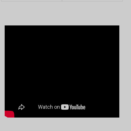
टूट की अटकलें, संजय राउत ने
व BSF गतिविधियों की देता था
बागी सांसदों को दी चेतावनी
जानकारी