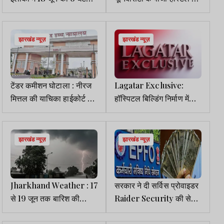
रहेगा पावरकट
कर्मचारियों का अवैध कब्जा,
छात्रावास खाली करने के
निर्देश
झारखंड न्यूज़
झारखंड न्यूज़
टेंडर कमीशन घोटाला : नीरज
Lagatar Exclusive:
मित्तल की याचिका हाईकोर्ट से
हॉस्पिटल बिल्डिंग निर्माण में
खारिज
गड़बड़ी का आरोपी ठेकेदार
महज दो महीने में ब्लैक लिस्ट से
बाहर
झारखंड न्यूज़
झारखंड न्यूज़
Jharkhand Weather : 17
सरकार ने दी सर्विस प्रोवाइडर
से 19 जून तक बारिश की
Raider Security की सेवा
संभावना,कई जिलों में येलो
समाप्त करने की चेतावनी
अलर्ट