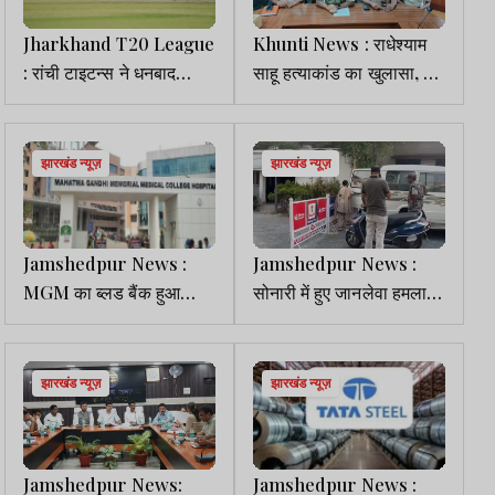
Jharkhand T20 League
Khunti News : राधेश्याम
: रांची टाइटन्स ने धनबाद
साहू हत्याकांड का खुलासा, 3
डायमंड्स को 7 विकेट से
गिरफ्तार
हराया, स्कोर बोर्ड में टॉप पर
पहुंची
झारखंड न्यूज़
झारखंड न्यूज़
Jamshedpur News :
Jamshedpur News :
MGM का ब्लड बैंक हुआ
सोनारी में हुए जानलेवा हमला
हाईटेक, 40 लाख की नई मशीन
मामले में आरोपी ‘चटनी डॉन’
से मिनटों में होगी खून की जांच
गिरफ्तार
झारखंड न्यूज़
झारखंड न्यूज़
Jamshedpur News:
Jamshedpur News :