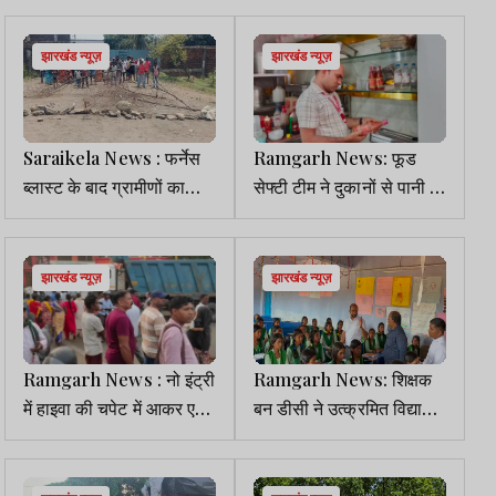
झारखंड न्यूज़
झारखंड न्यूज़
Saraikela News : फर्नेस
Ramgarh News: फूड
ब्लास्ट के बाद ग्रामीणों का
सेफ्टी टीम ने दुकानों से पानी व
फूटा गुस्सा, गैलेक्सी एक्सपोर्ट
खाद्य पदार्थों के लिए सैंपल
प्लांट के मेन गेट पर प्रदर्शन
झारखंड न्यूज़
झारखंड न्यूज़
Ramgarh News : नो इंट्री
Ramgarh News: शिक्षक
में हाइवा की चपेट में आकर एक
बन डीसी ने उत्क्रमित विद्यालय
की मौत, नईसराय चौक घंटों
के बच्चों को पढ़ाया, दिया
जाम
सक्सेस का मंत्र