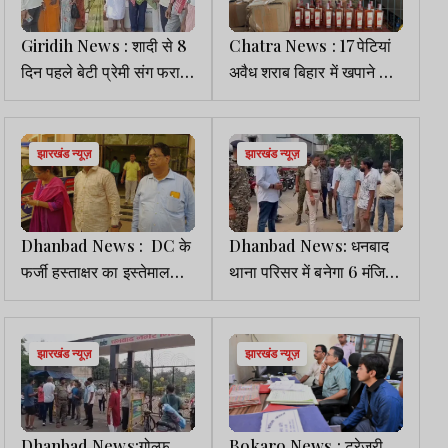
Giridih News : शादी से 8
Chatra News : 17 पेटियां
दिन पहले बेटी प्रेमी संग फरार,
अवैध शराब बिहार में खपाने की
आहत पिता ने जीते जी किया
थी तैयारी, पुलिस ने दबोचा
पिंडदान
झारखंड न्यूज़
झारखंड न्यूज़
Dhanbad News : DC के
Dhanbad News: धनबाद
फर्जी हस्ताक्षर का इस्तेमाल
थाना परिसर में बनेगा 6 मंजिला
पड़ा भारी, डॉ. मिहिर के
भवन, एक ही छत के नीचे
खिलाफ कार्रवाई की तैयारी
संचालित होंगे पांच थाने
झारखंड न्यूज़
झारखंड न्यूज़
Dhanbad News:गोल्फ
Bokaro News : ट्रेजरी