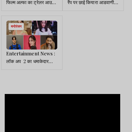
फिल्म अल्फा का ट्रेलर आउट,
रैंप पर छाई कियारा आडवाणी,
सीता बन लंका जलाने निकली
ब्लैक गाउन में बिखेरा ग्लैमर का
आलिया
जादू
मनोरंजन
Entertainment News :
लॉक अप 2 का धमाकेदार
आगाज, सच या सजा के खेल में
खुलेंगे राज