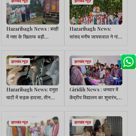
झारखंड न्यूज़
झारखंड न्यूज़
Hazaribagh News : बरही
Hazaribagh News:
में नशा के खिलाफ बड़ी
सांसद मनीष जायसवाल ने गांव
कार्रवाई, ट्रक से 3 क्विंटल
में लगाई चौपाल, मोदी सरकार
डोडा जब्त
की उपलब्धियां गिनाईं
झारखंड न्यूज़
झारखंड न्यूज़
Hazaribagh News: दनुवा
Giridih News : धनवार में
घाटी में सड़क हादसा, तीन
केंद्रीय विद्यालय का शुभारंभ,
ट्रेलर व ट्रक की टक्कर में 4
केंद्रीय मंत्री अन्नपूर्णा देवी ने
घायल
किया उद्घाटन
झारखंड न्यूज़
झारखंड न्यूज़