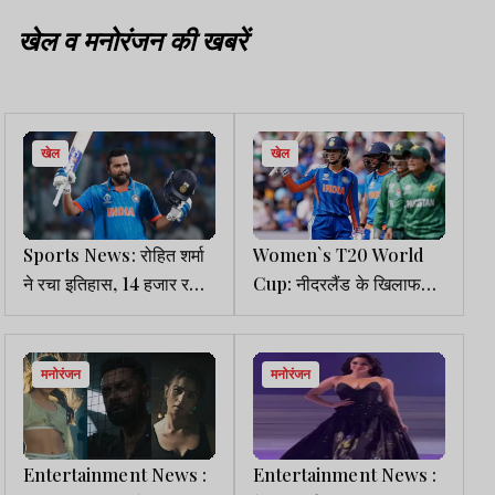
खेल व मनोरंजन की खबरें
खेल
खेल
Sports News: रोहित शर्मा
Women`s T20 World
ने रचा इतिहास, 14 हजार रनों
Cup: नीदरलैंड के खिलाफ
का आंकड़ा किया पार
उतरेगी टीम इंडिया की महिला
ब्रिगेड
मनोरंजन
मनोरंजन
Entertainment News :
Entertainment News :