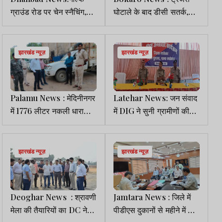
ग्राउंड रोड पर चेन स्नैचिंग,
घोटाले के बाद डीसी सतर्क,
तीन लाख की सोने की चेन
जिला कोषागार का किया
लेकर चोर फरार
निरीक्षण
झारखंड न्यूज़
झारखंड न्यूज़
Palamu News : मेदिनीनगर
Latehar News: जन संवाद
में 1776 लीटर नकली धारा
में DIG ने सुनी ग्रामीणों की
रिफाइन तेल जब्त
शिकायतें, निराकरण का दिया
भरोसा
झारखंड न्यूज़
झारखंड न्यूज़
Deoghar News : श्रावणी
Jamtara News : जिले में
मेला की तैयारियों का DC ने
पीडीएस दुकानों से महीने में दो