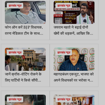
झारखंड न्यूज़
झारखंड न्यूज़
फोन ऑन करें BJP विधायक,
जयराम महतो ने बढ़ाई दोनों
वरना मेडिकल टीम के साथ
खेमों की धड़कनें, आखिर किसे
पहुंच जाऊंगा: इरफान अंसारी
मिलेगा JLKM विधायक का
वोट?
झारखंड न्यूज़
झारखंड न्यूज़
जानें क्रॉस-वोटिंग रोकने के
महागठबंधन एकजुट, भाजपा को
लिए पार्टियों ने किसे सौंपी
अपने विधायकों पर भरोसा नहीं:
निगरानी की जिम्मेदारी
राकेश सिन्हा
झारखंड न्यूज़
झारखंड न्यूज़