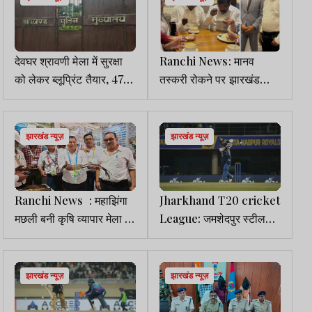
देवघर श्रावणी मेला में सुरक्षा
Ranchi News: मानव
को लेकर ब्लूप्रिंट तैयार, 47
तस्करी रोकने पर झारखंड
अस्थायी ओपी व ट्रैफिक पोस्ट
पुलिस व अमेरिकी वाणिज्य
होंगे स्थापित
दूतावास व FBI का महामंथन
झारखंड न्यूज़
झारखंड न्यूज़
Ranchi News : महाझिंगा
Jharkhand T20 cricket
मछली बनी कृषि व्यापार मेला में
League: जमशेदपुर स्टीलर्स
आकर्षक का केंद्र
ने संथाल स्ट्राइकर्स को 15
रनों से हराया, देवब्रत व साहिल
की धमाकेदार बल्लेबाजी
झारखंड न्यूज़
झारखंड न्यूज़