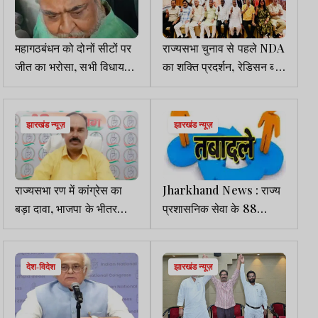
महागठबंधन को दोनों सीटों पर
राज्यसभा चुनाव से पहले NDA
जीत का भरोसा, सभी विधायक
का शक्ति प्रदर्शन, रेडिसन ब्लू
सुबह 10 बजे पहुंचेंगे विधानसभा
में हुआ मतदान प्रशिक्षण
झारखंड न्यूज़
झारखंड न्यूज़
राज्यसभा रण में कांग्रेस का
Jharkhand News : राज्य
बड़ा दावा, भाजपा के भीतर
प्रशासनिक सेवा के 88
बगावत के संकेत
अफसरों का तबादला
देश-विदेश
झारखंड न्यूज़