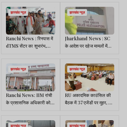
आवेदन
वापस
झारखंड न्यूज़
झारखंड न्यूज़
Ranchi News : रिनपास में
Jharkhand News : SC
dTMS सेंटर का शुभारंभ,
के आदेश पर दहेज मामलों में
मानसिक रोगियों को मिलेगा
पुलिस मुख्यालय सख्त, SP को
आधुनिक इलाज
दिए कड़े निर्देश
झारखंड न्यूज़
झारखंड न्यूज़
Ranchi News: IIM रांची
RU अकादमिक काउंसिल की
के प्रशासनिक अधिकारी को
बैठक में 37 एजेंडों पर मुहर, नए
HC से राहत, सेवा से हटाए
कोर्स व संरचनात्मक बदलावों
जाने का आदेश रद्द
को मंजूरी
झारखंड न्यूज़
झारखंड न्यूज़