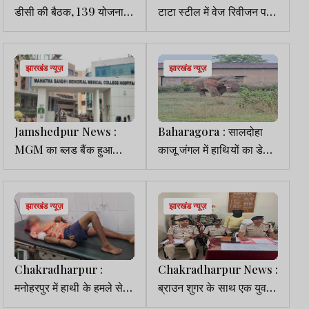
डीसी की बैठक, 139 योजनाओं
टाटा स्टील में वेज रिवीजन पर
को धरातल पर लाने की तैयारी
फंसी बात, प्रबंधन व यूनियन में
नहीं बनी सहमति
झारखंड न्यूज़
झारखंड न्यूज़
Jamshedpur News :
Baharagora : सालदोहा
MGM का ब्लड बैंक हुआ
काजू जंगल में हाथियों का डेरा,
हाईटेक, 40 लाख की नई मशीन
ग्रामीणों में दहशत
से मिनटों में होगी खून की जांच
झारखंड न्यूज़
झारखंड न्यूज़
Chakradharpur :
Chakradharpur News :
मनोहरपुर में हाथी के हमले से
ब्राउन शुगर के साथ एक युवक
युवक गंभीर रूप से घायल, भर्ती
गिरफ्तार, बाइक व मोबाइल जब्त