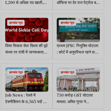
1,200 से अधिक पद खाली,
ऑफिस पर देर रात पेट्रोल बम
फिर भी प्रमोशन-तबादला नहीं,
से हमला , जांच में जुटी पुलिस
DGP से लगाई गई गुहार
झारखंड न्यूज़
झारखंड न्यूज़
विश्व सिकल सेल दिवस की पूर्व
प्रथम JPSC नियुक्ति घोटाला
संध्या पर रांची में जागरूकता
: कोर्ट में अनुपस्थित रहने वाले
मार्च 18 जून को
30 आरोपियों पर हो सकती है
कार्रवाई
झारखंड न्यूज़
झारखंड न्यूज़
Job News : रेलवे में
730 करोड़ GST घोटाला
टेक्नीशियन के 6,565 पदों पर
मामला: अमित गुप्ता ने
भर्ती, 30 जून से शुरू होंगे
प्रोविजनल बेल की याचिका ली